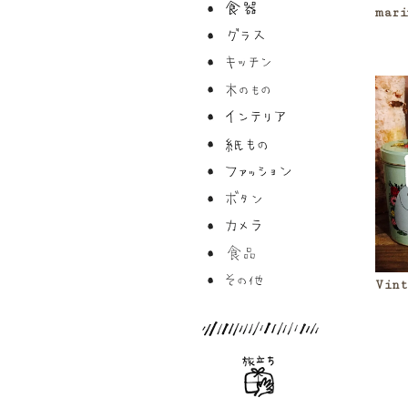
mari
Vint