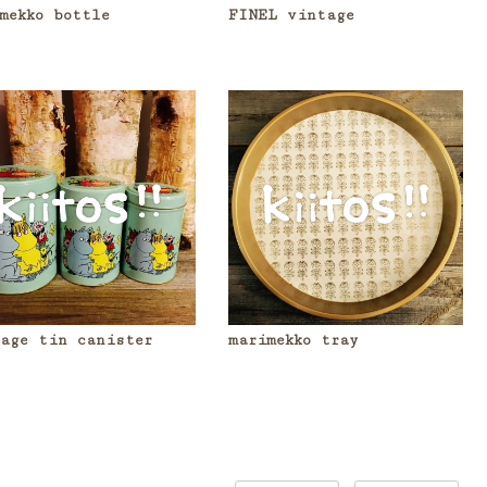
mekko bottle
FINEL vintage
age tin canister
marimekko tray