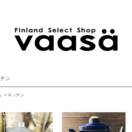
チン
ム
>
キッチン