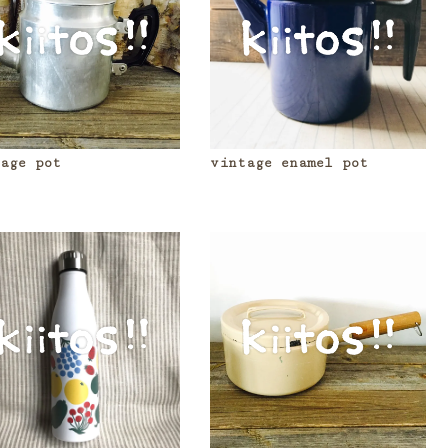
age pot
vintage enamel pot