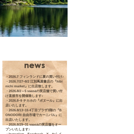
・2026.7 フィンランドに夏の買い付け♪

・2026.7/27~8/2 江別蔦屋書店の『hibi 
nichi market』に出店致します。

・2026.8/2～5 vaasäの実店舗で買い付
け直後市を開催致します♪

・2026.8~9 チカホの『ボヌール』に出
店いたします。

・2026.8/13~15 4丁目プラザ3階の『B
ONODORI 自由市場でカーニバル』に
出店いたします。

・2026.8/29~31 vaasäの実店舗をオー
プンいたします♪
