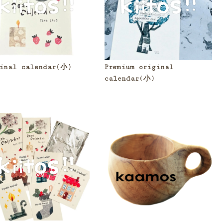
inal calendar(小)
Premium original
calendar(小)