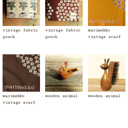
vintage fabric
vintage fabric
marimekko
pouch
pouch
vintage scarf
marimekko
wooden animal
wooden animal
vintage scarf