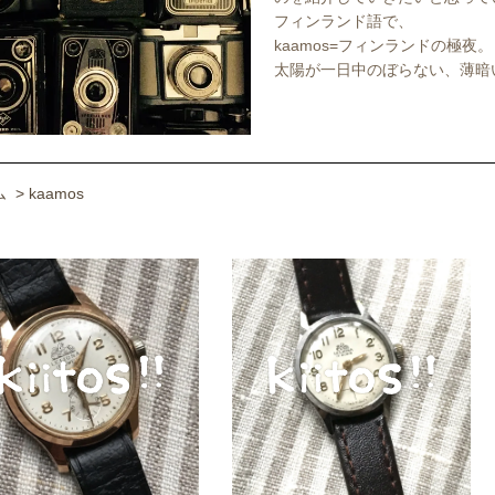
フィンランド語で、
kaamos=フィンランドの極夜。
太陽が一日中のぼらない、薄暗
ム
>
kaamos