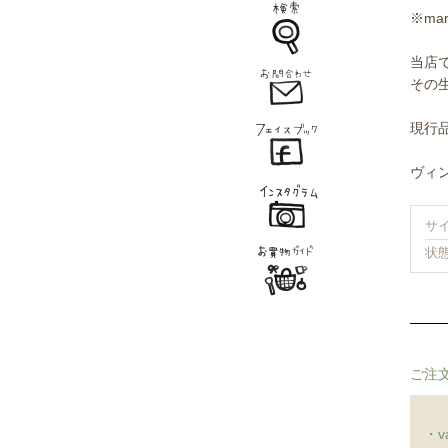
※ma
当店
その
現行
ヴィ
サイ
状
ご注
・