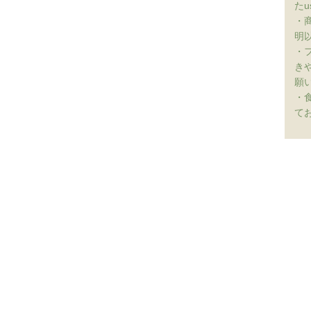
たu
・
明
・
き
願
・
て
ホーム
支払い・