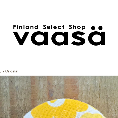
ム
/
Original