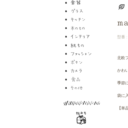
m
型番 : 
北欧
かわい
季節
袋に
【単