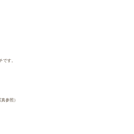
h
チです。
。
写真参照）