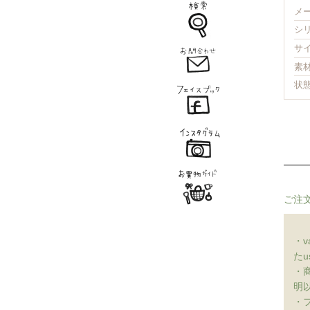
メー
シリ
サイ
素
状
ご注
・
たu
・
明
・