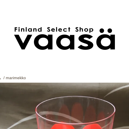
ム
/
marimekko