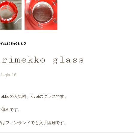
arimekko glass
1-gla-16
imekkoの人気柄、kivetのグラスです。
は薄めです。
ではフィンランドでも入手困難です。