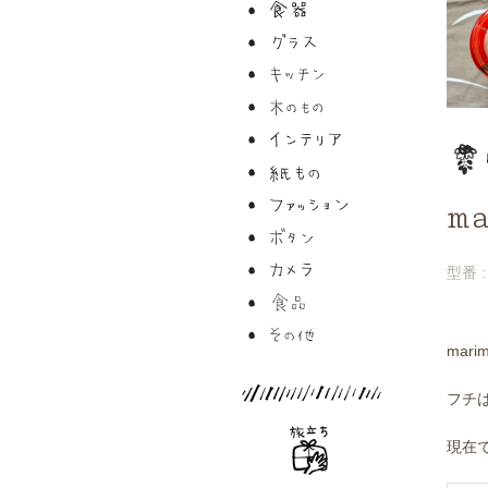
m
型番 : 
mar
フチ
現在