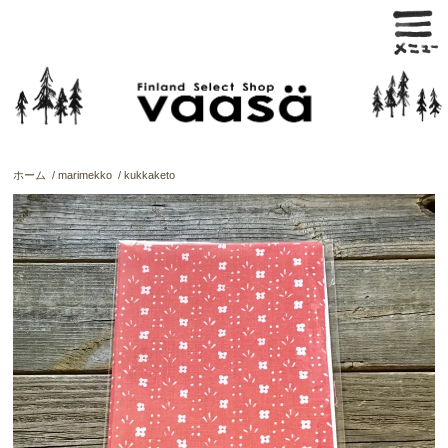
ホーム
/
marimekko
/
kukkaketo