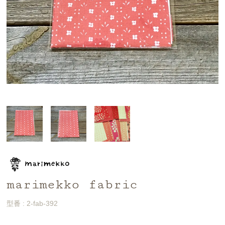
marimekko fabric
型番 : 2-fab-392