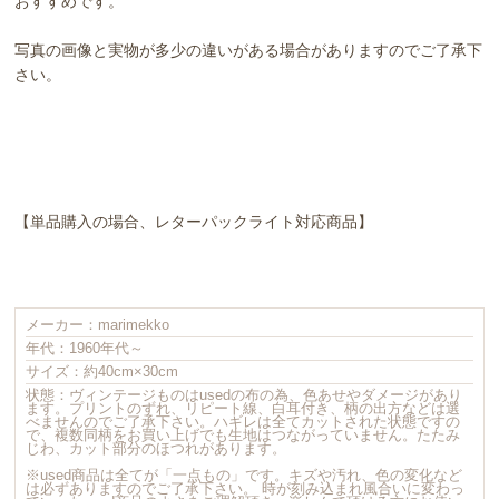
おすすめです。
写真の画像と実物が多少の違いがある場合がありますのでご了承下
さい。
【単品購入の場合、レターパックライト対応商品】
メーカー：marimekko
年代：1960年代～
サイズ：約40cm×30cm
状態：ヴィンテージものはusedの布の為、色あせやダメージがあり
ます。プリントのずれ、リピート線、白耳付き、柄の出方などは選
べませんのでご了承下さい。ハギレは全てカットされた状態ですの
で、複数同柄をお買い上げでも生地はつながっていません。たたみ
じわ、カット部分のほつれがあります。
※used商品は全てが「一点もの」です。キズや汚れ、色の変化など
は必ずありますのでご了承下さい。 時が刻み込まれ風合いに変わっ