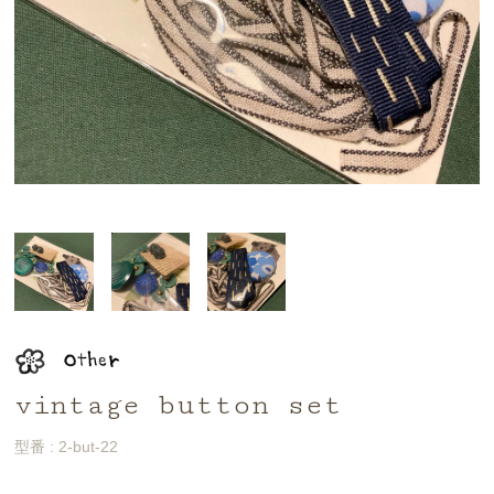
vintage button set
型番 : 2-but-22