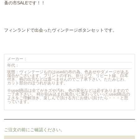
蚤の市SALEです！！
フィンランドで出会ったヴィンテージボタンセットです。
メーカー：
年代：
状態：ヴィンテージものはusedの布の為、色あせやダメージがある
場合がございます。プリントのずれ、折りジワ、リピート線、白耳
付き、柄の出方などは選べませんのでご了承下さい。たたみじわ、
カット部分のほつれがあります。
※used商品は全てがキズや汚れ、色の変化などは必ずありますので
ご了承下さい。 時が刻み込まれ風合いに変わっていったused商品の
よさをご理解頂き、楽しんで頂ける方にお使い頂けたら・・・と思
っています。
ご注文の前にご確認ください。