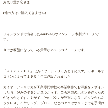
お取り置き②さま
(他の方はご購入できません)
フィンランドで出会ったaarikkaのヴィンテージ木製ブローチで
す。
今では廃盤になっている貴重なネズミのブローチです。
「ａａｒｉｋｋａ」はカイヤ・ア－リッカとその夫エルッキ・ルオ
コネンによって１９５４年に創設されました
カイヤ・ア－リッカが工業専門学校の卒業制作でお洋服をデザイン
した時、好みのボタンが見つからず、自ら木製のボタンを作ったの
がきっかけです。やがて、そのボタンが評判になり、ボタンからネ
ックレス、イヤリング、ブロ－チなどのアクセサリ－までを手掛け