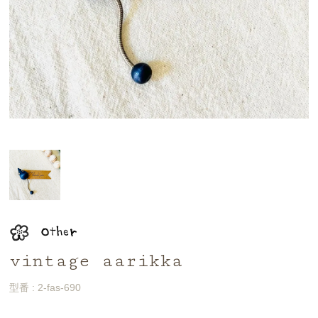
vintage aarikka
型番 : 2-fas-690