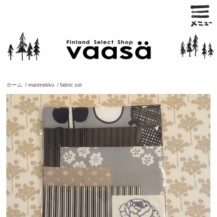
ホーム
/
marimekko
/
fabric set