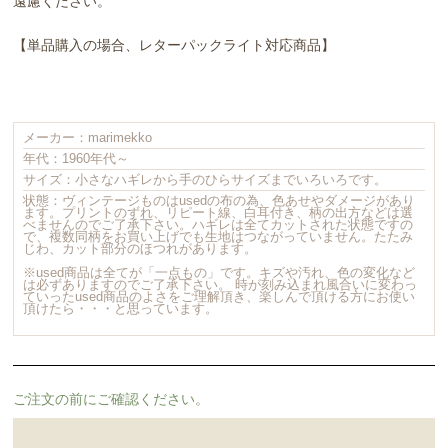
遠慮ください。
【単品購入の場合、レターパックライト対応商品】
メーカー：marimekko
年代：1960年代～
サイズ：小さなハギレから手のひらサイズまでいろいろです。
状態：ヴィンテージものはusedの布の為、色あせやダメージがあり
ます。プリントのずれ、リピート線、白耳付き、柄の出方などは選
べませんのでご了承下さい。ハギレは全てカットされた状態ですの
で、複数同柄をお買い上げでも生地はつながっていません。たたみ
じわ、カット部分のほつれがあります。
※used商品は全てが「一点もの」です。キズや汚れ、色の変化など
は必ずありますのでご了承下さい。 時が刻み込まれ風合いに変わっ
ていったused商品のよさをご理解頂き、楽しんで頂ける方にお使い
頂けたら・・・と思っています。
ご注文の前にご確認ください。