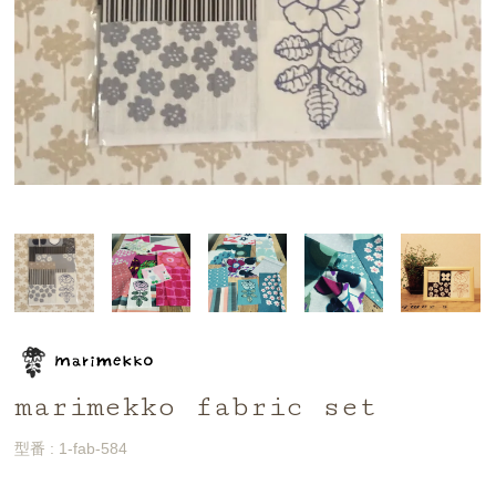
marimekko fabric set
型番 : 1-fab-584