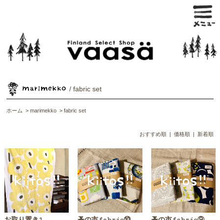
/ fabric set
ホーム
>
marimekko
>
fabric set
おすすめ順
|
価格順
| 新着順