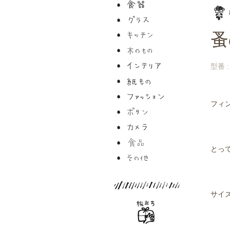
蚤
型番 : 
フィ
とっ
サイ