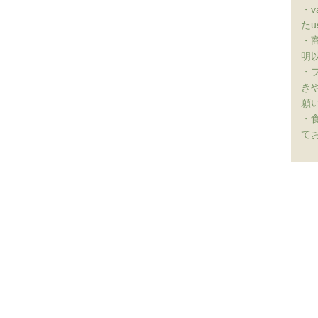
・
たu
・
明
・
き
願
・
て
ホーム
支払い・