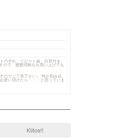
ントのずれ、リピート線、白耳付き、
すので、複数同柄をお買い上げでも
ますのでご了承下さい。 時が刻み込
にお使い頂けたら・・・と思っていま
Kiitos!!