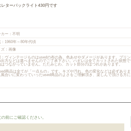
はレターパックライト430円です
ーカー：不明
：1960年～80年代頃
イズ：画像
態：ヴィンテージものはusedの布の為、色あせやダメージがあります。プリ
の出方などは選べませんのでご了承下さい。ハギレは全てカットされた状態で
地はつながっていません。たたみじわ、カット部分のほつれがあります。
used商品は全てが「一点もの」です。キズや汚れ、色の変化などは必ずあり
れ風合いに変わっていったused商品のよさをご理解頂き、楽しんで頂ける方
。
文の前にご確認ください。