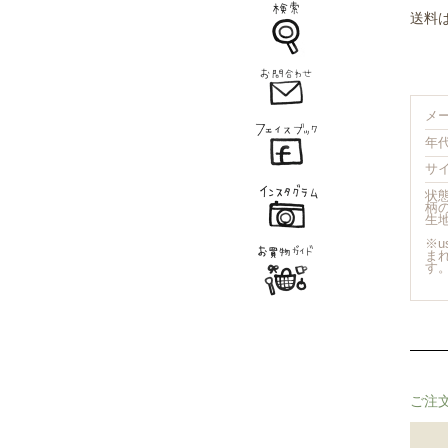
送料
メ
年代
サ
状
柄
生
※
ま
す
ご注