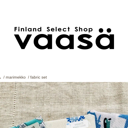
ム
/
marimekko
/
fabric set